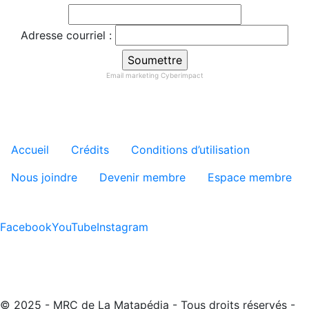
Adresse courriel :
Email marketing
Cyberimpact
Menu tertiaire de pied de pa
Accueil
Crédits
Conditions d’utilisation
Nous joindre
Devenir membre
Espace membre
Facebook
YouTube
Instagram
© 2025 - MRC de La Matapédia - Tous droits réservés -