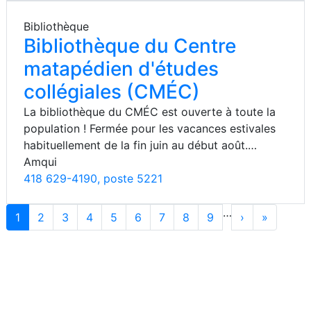
Bibliothèque
Bibliothèque du Centre
matapédien d'études
collégiales (CMÉC)
La bibliothèque du CMÉC est ouverte à toute la
population ! Fermée pour les vacances estivales
habituellement de la fin juin au début août.…
Amqui
418 629-4190, poste 5221
Pagination
…
1
2
3
4
5
6
7
8
9
›
Suivant ›
»
»