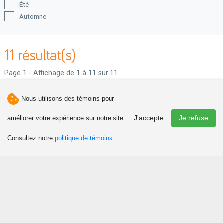
Été
Automne
Hiver
Printemps
11 résultat(s)
Municipalité
Page 1 - Affichage de 1 à 11 sur 11
Albertville
Amqui
Nous utilisons des témoins pour
Causapscal
Lac-au-Saumon
J'accepte
Je refuse
améliorer votre expérience sur notre site.
Routhierville
Saint-Alexandre-des-Lacs
Consultez notre
politique de témoins
.
Saint-Cléophas
Saint-Damase
Sainte-Irène
Sainte-Florence
Saint-Léon-le-Grand
Sainte-Marguerite-Marie
Camping
Saint-Moïse