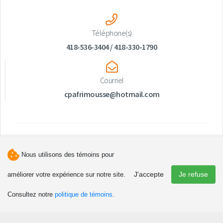
Téléphone(s)
418-536-3404 / 418-330-1790
Courriel
cpafrimousse@hotmail.com
Nous utilisons des témoins pour
J'accepte
Je refuse
améliorer votre expérience sur notre site.
Découvrir
Consultez notre
politique de témoins
.
Attraits et activités