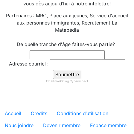
vous dès aujourd’hui à notre infolettre!
Partenaires : MRC, Place aux jeunes, Service d'accueil
aux personnes immigrantes, Recrutement La
Matapédia
De quelle tranche d'âge faites-vous partie? :
Adresse courriel :
Email marketing
Cyberimpact
Menu tertiaire de pied de pa
Accueil
Crédits
Conditions d’utilisation
Nous joindre
Devenir membre
Espace membre