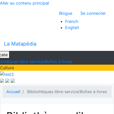
Aller au contenu principal
Menu du compte 
Blogue
Se connecter
French
English
La Matapédia
cate
iothèques libre-service/Boîtes à livres
Culture
Accueil
Bibliothèques libre-service/Boîtes à livres