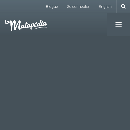
Menu du compte de l
Aller
Blogue
Se connecter
English
au
contenu
principal