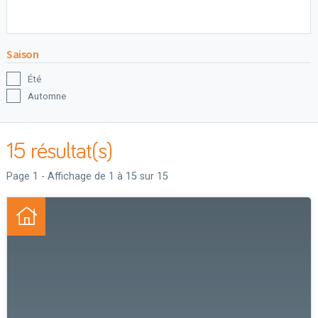
Saison
Été
Automne
Hiver
Printemps
15 résultat(s)
Municipalité
Page 1 - Affichage de 1 à 15 sur 15
Albertville
Amqui
Causapscal
Lac-au-Saumon
Routhierville
Saint-Alexandre-des-Lacs
Saint-Cléophas
Saint-Damase