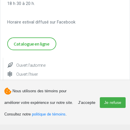
18 h 30 à 20 h.
Horaire estival diffusé sur Facebook
Catalogue en ligne
Ouvert l'automne
Ouvert l'hiver
Ouvert le printemps
Nous utilisons des témoins pour
J'accepte
Je refuse
améliorer votre expérience sur notre site.
Consultez notre
politique de témoins
.
Téléphone(s)
418-536-5431, poste 7626