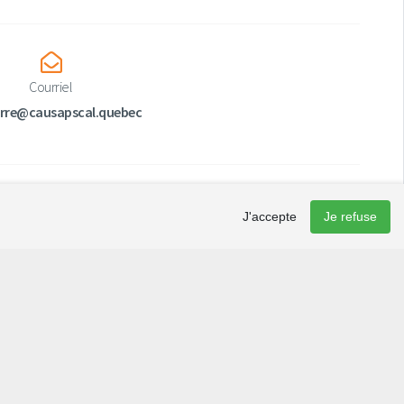
Courriel
arre@causapscal.quebec
J'accepte
Je refuse
Infolettre
Vous désirez être informés des activités destinées aux
nouveaux arrivants dans La Matapédia? Vous vous intéressez à