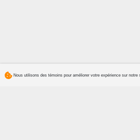
Nous utilisons des témoins pour améliorer votre expérience sur notre 
Découvrir
Manger
Attraits et activités
Agrotourisme et tourisme
gourmand
Culture et patrimoine