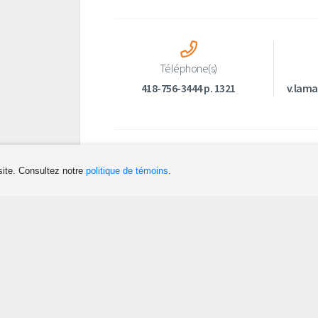
Téléphone(s)
418-756-3444 p. 1321
v.lam
site. Consultez notre
politique de témoins
.
Dormir
Planifier
Camping
Séjour de pêche
Chalet et résidence de tourisme
Séjour quad