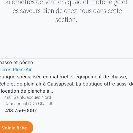
kilomètres de sentiers quad et motoneige et
les saveurs bien de chez nous dans cette
section.
hasse et pêche
ccros Plein-Air
outique spécialisée en matériel et équipement de chasse,
êche et de plein air à Causapscal. La boutique offre aussi d
a location de planche à…
480, Saint-Jacques Nord
Causapscal (QC) G0J 1J0
418 756-0097
Voir la fiche