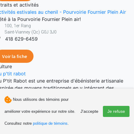
traits et activités
tivités estivales au chenil - Pourvoirie Fournier Plein Air
été à la Pourvoirie Fournier Plein air!
100, 1er Rang
Saint-Vianney (Qc) G0J 3J0
418 629-6459
Voir la fiche
ulture
 p'tit rabot
 P'tit Rabot est une entreprise d'ébénisterie artisanale
nspirée des moyens traditionnels en y intégrant des
chniques actuelles. Elle se définit…
Nous utilisons des témoins pour
422 Rang Beaurivage Nord
Sainte-Florence (Qc) G0J 2M0
J'accepte
Je refuse
améliorer votre expérience sur notre site.
418 756-5066
Consultez notre
politique de témoins
.
Voir la fiche