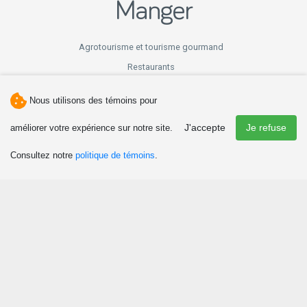
Manger
Agrotourisme et tourisme gourmand
Restaurants
Cantines
Nous utilisons des témoins pour
Bars laitiers et sucreries
Comptoirs-lunch
J'accepte
Je refuse
améliorer votre expérience sur notre site.
Dormir
Consultez notre
politique de témoins
.
Camping
Chalet et résidence de tourisme
Gîte
Hôtellerie
Autres modes d’hébergement