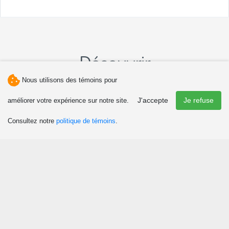
Découvrir
Nous utilisons des témoins pour
Attraits et activités
J'accepte
Je refuse
améliorer votre expérience sur notre site.
Culture et patrimoine
Événements
Consultez notre
politique de témoins
.
Boutiques
Chasse et pêche
Plaisirs d’hiver
Manger
Agrotourisme et tourisme gourmand