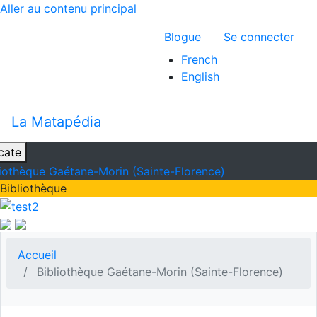
Aller au contenu principal
Menu du compte 
Blogue
Se connecter
French
English
La Matapédia
cate
liothèque Gaétane-Morin (Sainte-Florence)
Bibliothèque
Accueil
Bibliothèque Gaétane-Morin (Sainte-Florence)