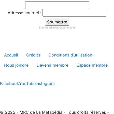
Adresse courriel :
Email marketing
Cyberimpact
Menu tertiaire de pied de pa
Accueil
Crédits
Conditions d’utilisation
Nous joindre
Devenir membre
Espace membre
Facebook
YouTube
Instagram
© 2025 - MRC de La Matapédia - Tous droits réservés -