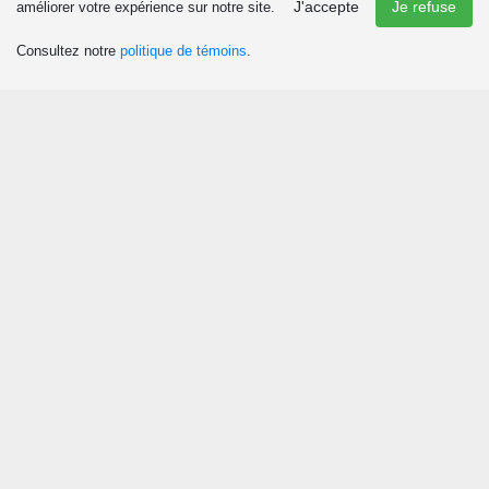
J'accepte
Je refuse
améliorer votre expérience sur notre site.
Consultez notre
politique de témoins
.
Découvrir
Attraits et activités
Culture et patrimoine
Événements
Boutiques
Chasse et pêche
Plaisirs d’hiver
Manger
Agrotourisme et tourisme gourmand