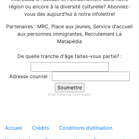
région ou encore à la diversité culturelle? Abonnez-
vous dès aujourd’hui à notre infolettre!
Partenaires : MRC, Place aux jeunes, Service d'accueil
aux personnes immigrantes, Recrutement La
Matapédia
De quelle tranche d'âge faites-vous partie? :
Adresse courriel :
Email marketing
Cyberimpact
Menu tertiaire de pied de pa
Accueil
Crédits
Conditions d’utilisation