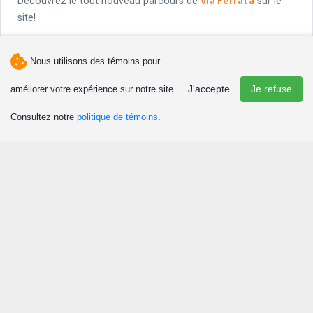
Via Ferrata
Découvrez le tout nouveau parcours de
sur le
site!
Ouvert l'été
Nous utilisons des témoins pour
Ouvert l'automne
J'accepte
Je refuse
améliorer votre expérience sur notre site.
Ouvert le printemps
Consultez notre
politique de témoins
.
Découvrir
Attraits et activités
Culture et patrimoine