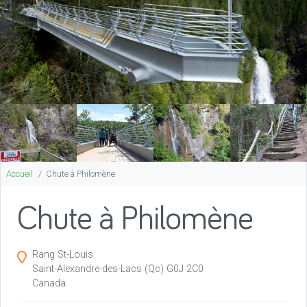
Accueil
Chute à Philomène
Chute à Philomène
Rang St-Louis
Saint-Alexandre-des-Lacs
(Qc)
G0J 2C0
Canada