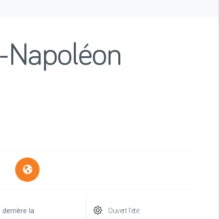
J-Napoléon
 derrière la
Ouvert l'été