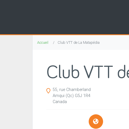
Accueil
Club VTT de La Matapédia
Club VTT d
55, rue Chamberland
Amqui
(Qc)
G5J 1R4
Canada