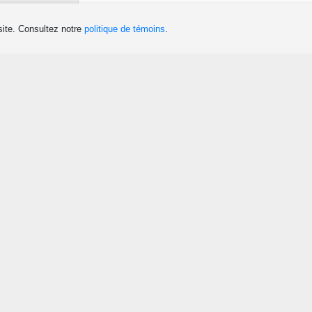
site. Consultez notre
politique de témoins
.
Téléphone(s)
418 629-5215
andreb
Dormir
Planifier
Camping
Séjour de pêche
Chalet et résidence de tourisme
Séjour quad