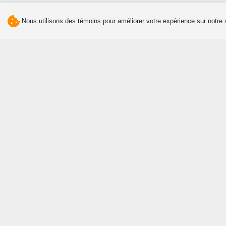
Nous utilisons des témoins pour améliorer votre expérience sur notre 
Découvrir
Manger
Attraits et activités
Agrotourisme et tourisme
gourmand
Culture et patrimoine
Restaurants