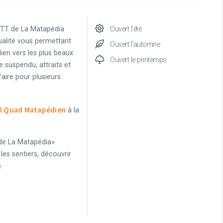
 VTT de La Matapédia
Ouvert l'été
ualité vous permettant
Ouvert l'automne
dien vers les plus beaux
Ouvert le printemps
e suspendu, attraits et
faire pour plusieurs
al Quad Matapédien
à la
 de La Matapédia»
les sentiers, découvrir
b.