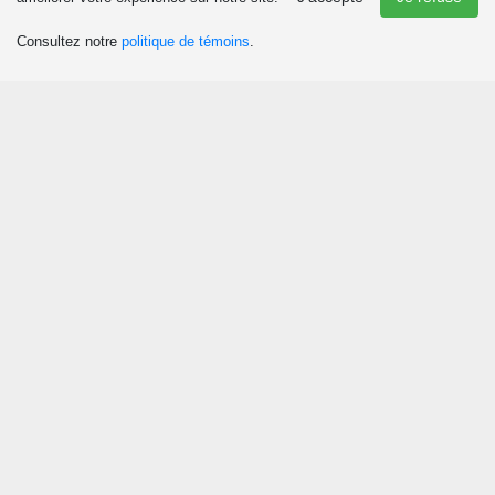
Consultez notre
politique de témoins
.
Découvrir
Attraits et activités
Culture et patrimoine
Événements
Boutiques
Chasse et pêche
Plaisirs d’hiver
Manger
Agrotourisme et tourisme gourmand
Restaurants