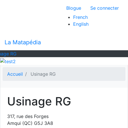
Aller
Menu du compte 
Blogue
Se connecter
au
contenu
French
principal
English
La Matapédia
nage RG
Accueil
Usinage RG
Usinage RG
317, rue des Forges
Amqui
(QC)
G5J 3A8