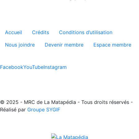
Menu tertiaire de pied de pa
Accueil
Crédits
Conditions d’utilisation
Nous joindre
Devenir membre
Espace membre
Facebook
YouTube
Instagram
© 2025 - MRC de La Matapédia - Tous droits réservés -
Réalisé par
Groupe SYGIF