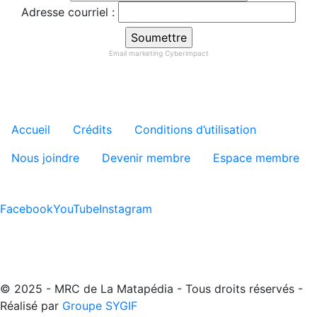
Adresse courriel :
Email marketing
Cyberimpact
Menu tertiaire de pied de pa
Accueil
Crédits
Conditions d’utilisation
Nous joindre
Devenir membre
Espace membre
Facebook
YouTube
Instagram
© 2025 - MRC de La Matapédia - Tous droits réservés -
Réalisé par
Groupe SYGIF