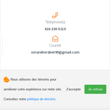
Téléphone(s)
418-330-5210
Courriel
omarelmrabet99@gmail.com
Nous utilisons des témoins pour
J'accepte
Je refuse
améliorer votre expérience sur notre site.
Consultez notre
politique de témoins
.
Découvrir