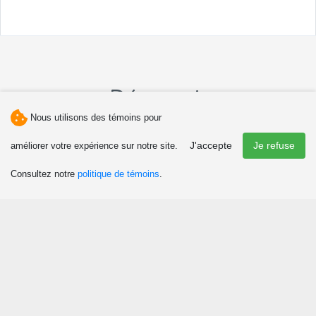
Découvrir
Nous utilisons des témoins pour
Attraits et activités
J'accepte
Je refuse
améliorer votre expérience sur notre site.
Culture et patrimoine
Consultez notre
politique de témoins
.
Événements
Boutiques
Chasse et pêche
Plaisirs d’hiver
Manger
Agrotourisme et tourisme gourmand