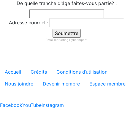
De quelle tranche d'âge faites-vous partie? :
Adresse courriel :
Email marketing
Cyberimpact
Menu tertiaire de pied de pa
Accueil
Crédits
Conditions d’utilisation
Nous joindre
Devenir membre
Espace membre
Facebook
YouTube
Instagram