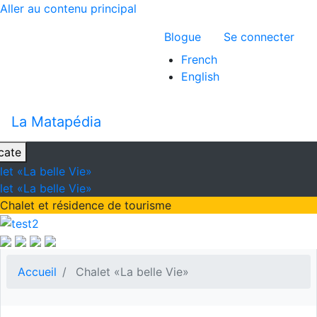
Aller au contenu principal
Menu du compte 
Blogue
Se connecter
French
English
La Matapédia
cate
let «La belle Vie»
let «La belle Vie»
Chalet et résidence de tourisme
Accueil
Chalet «La belle Vie»