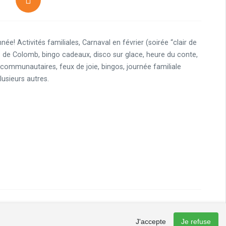
née! Activités familiales, Carnaval en février (soirée “clair de
s de Colomb, bingo cadeaux, disco sur glace, heure du conte,
s communautaires, feux de joie, bingos, journée familiale
lusieurs autres.
J'accepte
Je refuse
Courriel