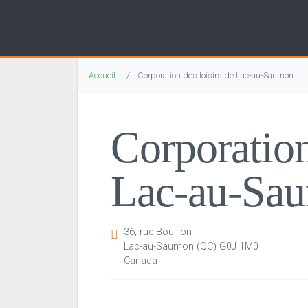
Accueil
Corporation des loisirs de Lac-au-Saumon
Corporation
Lac-au-Sa
36, rue Bouillon
Lac-au-Saumon
(QC)
G0J 1M0
Canada