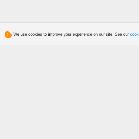
We use cookies to improve your experience on our site. See our
cooki
Discover
Eat
Attractions and Activities
Agritourism and Culinary
Tourism
Art, Culture and Heritage
Restaurants
Events
Canteens
Hunting and Fishing
Ice Cream Parlours
Winter Fun