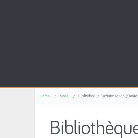
Home
Node
Bibliothèque Gaétane-Morin (Sainte-
Bibliothèqu