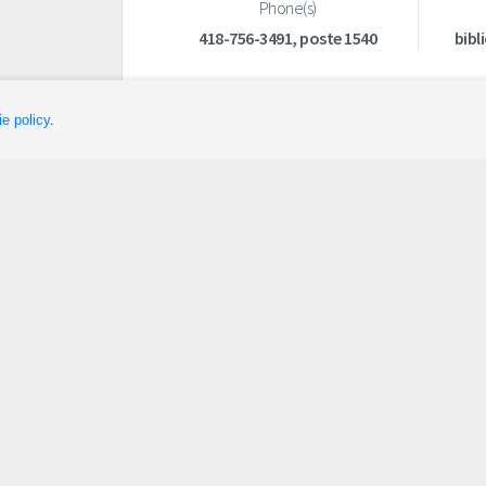
Phone(s)
418-756-3491, poste 1540
bibl
e policy
.
Sleep
Plan
Campsites
GET OUTDOORS
Cabins and Vacation Homes
ATV trip
Lodges
Snowmobile trip
Hotels
Planning Tools
Other Accommodations