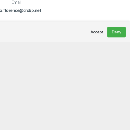
Email
io.florence@crsbp.net
Accept
Deny
Newsletter
To discover activity ideas and get the latest news from La
Matapédia, subscribe to our newsletter today.
De quelle tranche d'âge faites-vous partie? :