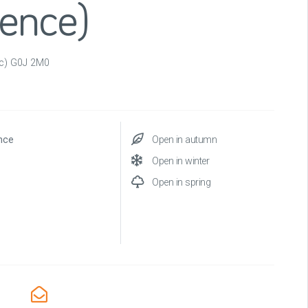
rence)
bec) G0J 2M0
nce
Open in autumn
Open in winter
Open in spring