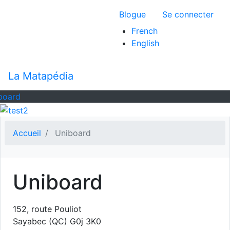
Aller
Menu du compte 
Blogue
Se connecter
au
contenu
French
principal
English
La Matapédia
board
Accueil
Uniboard
Uniboard
152, route Pouliot
Sayabec
(QC)
G0j 3K0