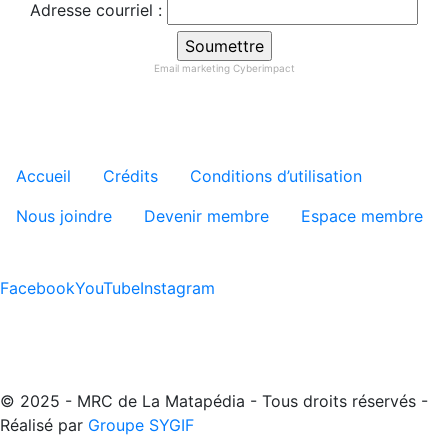
Adresse courriel :
Email marketing
Cyberimpact
Menu tertiaire de pied de pa
Accueil
Crédits
Conditions d’utilisation
Nous joindre
Devenir membre
Espace membre
Facebook
YouTube
Instagram
© 2025 - MRC de La Matapédia - Tous droits réservés -
Réalisé par
Groupe SYGIF