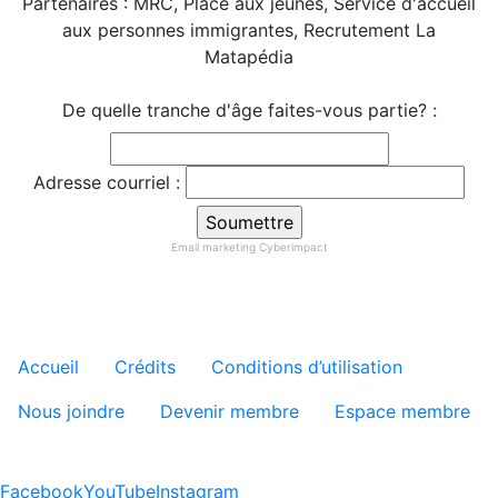
Partenaires : MRC, Place aux jeunes, Service d'accueil
aux personnes immigrantes, Recrutement La
Matapédia
De quelle tranche d'âge faites-vous partie? :
Adresse courriel :
Email marketing
Cyberimpact
Menu tertiaire de pied de pa
Accueil
Crédits
Conditions d’utilisation
Nous joindre
Devenir membre
Espace membre
Facebook
YouTube
Instagram