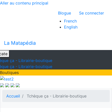
Aller au contenu principal
Menu du compte 
Blogue
Se connecter
French
English
La Matapédia
cate
èque ça - Librairie-boutique
èque ça - Librairie-boutique
Boutiques
Accueil
Tchèque ça - Librairie-boutique