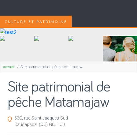
CULTURE ET PATRIMOINE
Accueil
Site patrimonial de pêche Matamajaw
Site patrimonial de
pêche Matamajaw
53C, rue Saint-Jacques Sud
Causapscal
(QC)
G0J 1J0