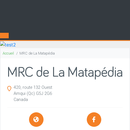
Accueil
MRC de La Matapédia
MRC de La Matapédia
420, route 132 Ouest
Amqui
(Qc)
G5J 2G6
Canada