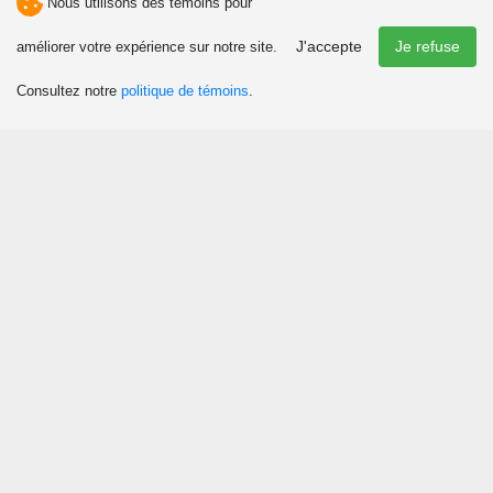
Nous utilisons des témoins pour
J'accepte
Je refuse
améliorer votre expérience sur notre site.
Consultez notre
politique de témoins
.
Découvrir
Attraits et activités
Culture et patrimoine
Événements
Boutiques
Chasse et pêche
Plaisirs d’hiver
Manger