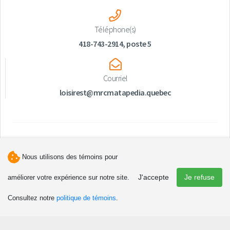
Téléphone(s)
418-743-2914, poste 5
Courriel
loisirest@mrcmatapedia.quebec
Nous utilisons des témoins pour
J'accepte
Je refuse
améliorer votre expérience sur notre site.
Découvrir
Consultez notre
politique de témoins
.
Attraits et activités