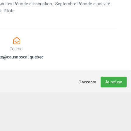
 Adultes Période d’inscription : Septembre Période d’activité :
e Pilote
Courriel
ote@causapscal.quebec
J'accepte
Je refuse
Infolettre