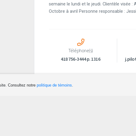
semaine le lundi et le jeudi. Clientèle visée :
Octobre à avril Personne responsable : Jessi
Téléphone(s)
418 756-3444 p. 1316
j.pil
site. Consultez notre
politique de témoins
.
Dormir
Planifier