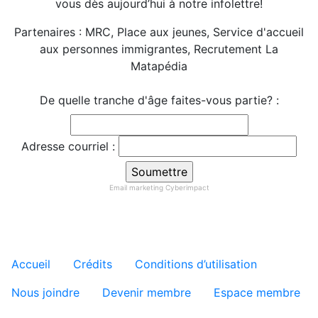
vous dès aujourd’hui à notre infolettre!
Partenaires : MRC, Place aux jeunes, Service d'accueil
aux personnes immigrantes, Recrutement La
Matapédia
De quelle tranche d'âge faites-vous partie? :
Adresse courriel :
Email marketing
Cyberimpact
Menu tertiaire de pied de pa
Accueil
Crédits
Conditions d’utilisation
Nous joindre
Devenir membre
Espace membre