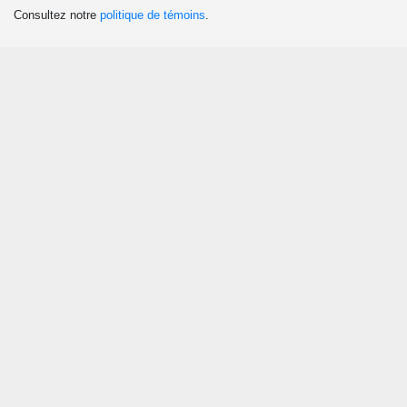
Consultez notre
politique de témoins
.
Découvrir
Attraits et activités
Culture et patrimoine
Événements
Boutiques
Chasse et pêche
Plaisirs d’hiver
Manger
Agrotourisme et tourisme gourmand
Restaurants
Cantines