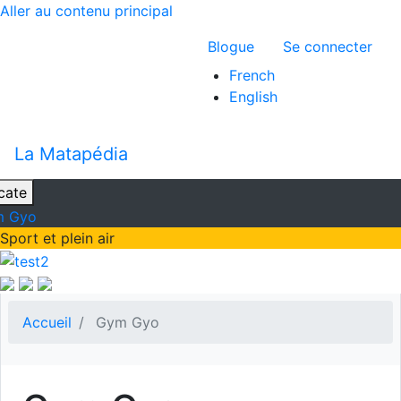
Aller au contenu principal
Menu du compte 
Blogue
Se connecter
French
English
La Matapédia
cate
m Gyo
Sport et plein air
Accueil
Gym Gyo