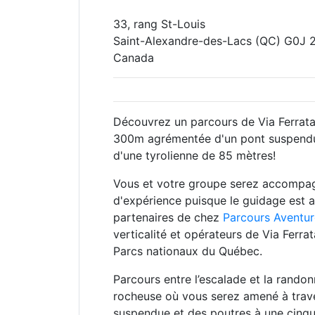
33, rang St-Louis
Saint-Alexandre-des-Lacs
(QC)
G0J 
Canada
Découvrez un parcours de Via Ferrata
300m agrémentée d'un pont suspendu
d'une tyrolienne de 85 mètres!
Vous et votre groupe serez accompa
d'expérience puisque le guidage est 
partenaires de chez
Parcours Aventur
verticalité et opérateurs de Via Ferra
Parcs nationaux du Québec.
Parcours entre l’escalade et la randon
rocheuse où vous serez amené à trave
suspendue et des poutres à une cinq