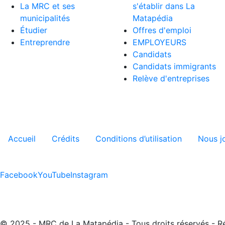
La MRC et ses
s'établir dans La
municipalités
Matapédia
Étudier
Offres d'emploi
Entreprendre
EMPLOYEURS
Candidats
Candidats immigrants
Relève d'entreprises
Menu tertiaire de pied de pa
Accueil
Crédits
Conditions d’utilisation
Nous j
Facebook
YouTube
Instagram
© 2025 - MRC de La Matapédia - Tous droits réservés - R