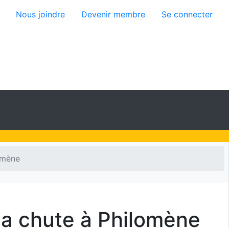
isateur
Nous joindre
Devenir membre
Se connecter
omène
 la chute à Philomène