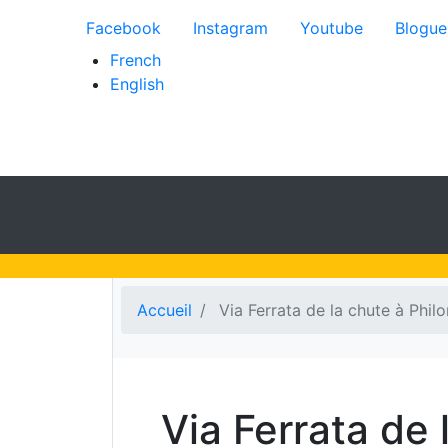
Menu du compte de l'util
Facebook
Instagram
Youtube
Blogue
French
English
Accueil
Via Ferrata de la chute à Phil
Via Ferrata de