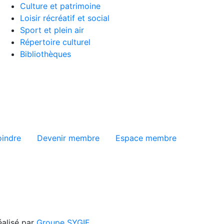
Culture et patrimoine
Loisir récréatif et social
Sport et plein air
Répertoire culturel
Bibliothèques
ge
oindre
Devenir membre
Espace membre
éalisé par
Groupe SYGIF