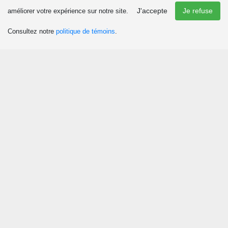
J'accepte
Je refuse
améliorer votre expérience sur notre site.
Consultez notre
politique de témoins
.
Découvrir
Attraits et activités
Culture et patrimoine
Événements
Boutiques
Chasse et pêche
Plaisirs d’hiver
Manger