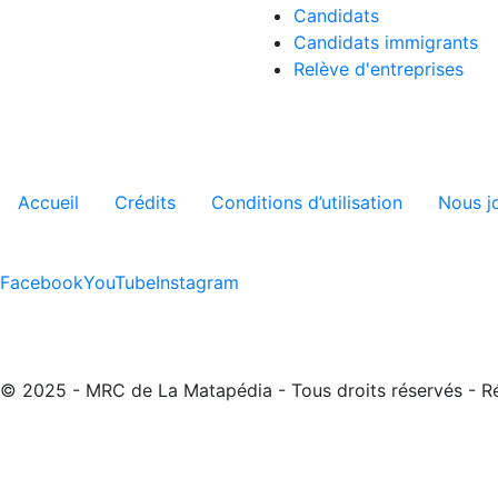
Candidats
Candidats immigrants
Relève d'entreprises
Menu tertiaire de pied de pa
Accueil
Crédits
Conditions d’utilisation
Nous j
Facebook
YouTube
Instagram
© 2025 - MRC de La Matapédia - Tous droits réservés - R