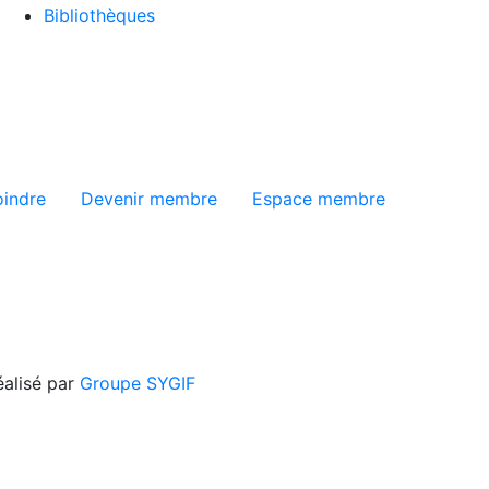
Bibliothèques
ge
oindre
Devenir membre
Espace membre
éalisé par
Groupe SYGIF