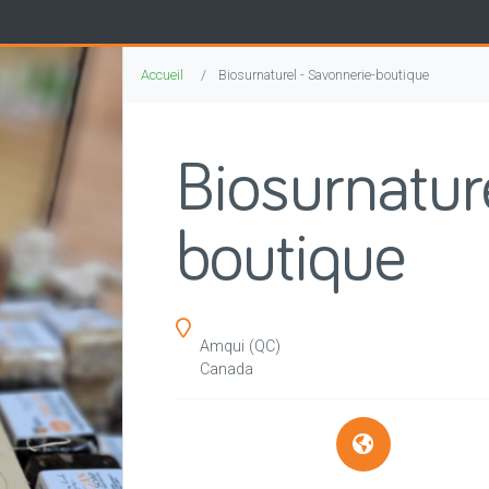
Accueil
Biosurnaturel - Savonnerie-boutique
Biosurnatur
boutique
Amqui
(QC)
Canada