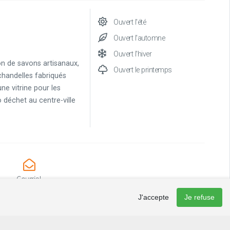
Ouvert l'été
Ouvert l'automne
Ouvert l'hiver
ion de savons artisanaux,
Ouvert le printemps
chandelles fabriqués
une vitrine pour les
 déchet au centre-ville
Courriel
ie@biosurnaturel.com
J'accepte
Je refuse