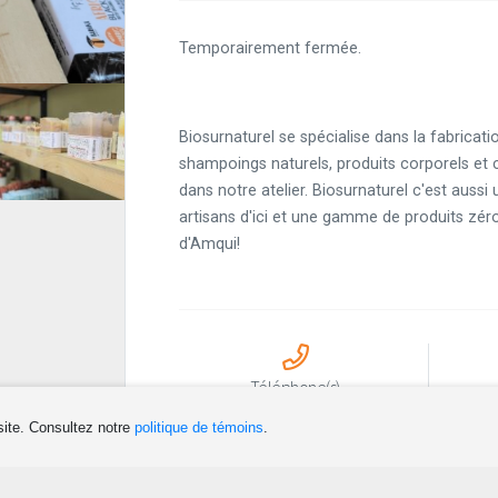
Temporairement fermée.
Biosurnaturel se spécialise dans la fabricat
shampoings naturels, produits corporels et 
dans notre atelier. Biosurnaturel c'est aussi 
artisans d'ici et une gamme de produits zéro
d'Amqui!
Téléphone(s)
418 631-1545
jul
site. Consultez notre
politique de témoins
.