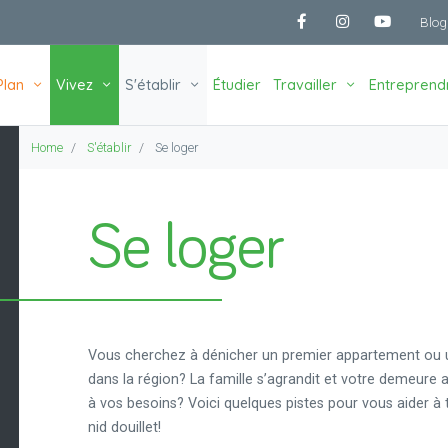
Skip
Menu du comp
Blog
to
Facebook
Instagram
Youtube
main
Plan
Vivez
S'établir
Étudier
Travailler
Entreprend
content
Home
S'établir
Se loger
Se loger
Vous cherchez à dénicher un premier appartement ou
dans la région? La famille s’agrandit et votre demeure 
à vos besoins? Voici quelques pistes pour vous aider à
nid douillet!