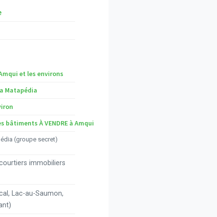
e
mqui et les environs
la Matapédia
viron
tres bâtiments À VENDRE à Amqui
pédia (groupe secret)
 courtiers immobiliers
al, Lac-au-Saumon,
ant)