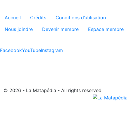
Menu tertiaire de pied de pa
Accueil
Crédits
Conditions d’utilisation
Nous joindre
Devenir membre
Espace membre
Facebook
YouTube
Instagram
© 2026 - La Matapédia - All rights reserved