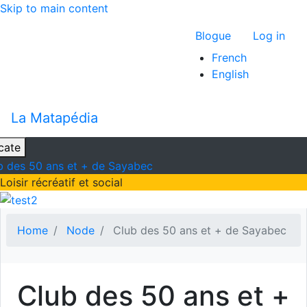
Skip to main content
Menu du com
Blogue
Log in
French
English
La Matapédia
cate
b des 50 ans et + de Sayabec
Loisir récréatif et social
Home
Node
Club des 50 ans et + de Sayabec
Club des 50 ans et +