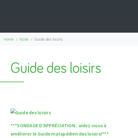
Home
Node
Guide des loisirs
Guide des loisirs
***SONDAGE D'APPRÉCIATION : aidez-nous à
améliorer le Guide matapédien des loisirs!***