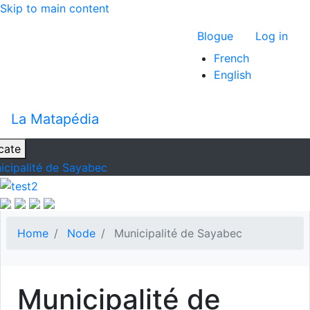
Skip to main content
Menu du com
Blogue
Log in
French
English
La Matapédia
cate
icipalité de Sayabec
Home
Node
Municipalité de Sayabec
Municipalité de