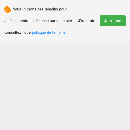
Recherche par nom, municipalité ou catégorie
Nous utilisons des témoins pour
Recherche
J'accepte
Je refuse
améliorer votre expérience sur notre site.
Consultez notre
politique de témoins
.
Saison
Été
Automne
Hiver
Printemps
112 résultat(s)
Municipalité
Page 7 - Affichage de 109 à 112 sur 112
Albertville
Amqui
Causapscal
Lac-au-Saumon