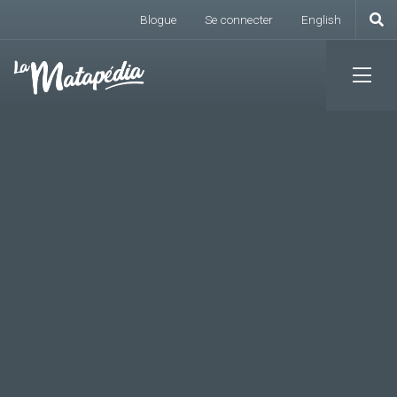
Menu du compte de l
Aller
Blogue
Se connecter
English
au
contenu
principal