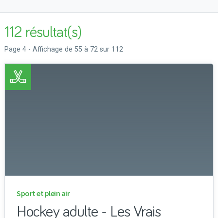
Hiver
Printemps
112 résultat(s)
Municipalité
Page 4 - Affichage de 55 à 72 sur 112
Albertville
Amqui
Causapscal
Lac-au-Saumon
Routhierville
Saint-Alexandre-des-Lacs
Saint-Cléophas
Saint-Damase
Sainte-Irène
Sainte-Florence
Saint-Léon-le-Grand
Sainte-Marguerite-Marie
Sport et plein air
Saint-Moïse
Saint-Noël
Hockey adulte - Les Vrais
Saint-Tharcisius