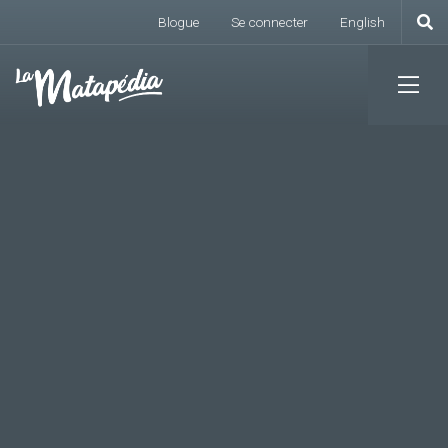
Menu du compte de l
Aller
Blogue
Se connecter
English
au
contenu
principal