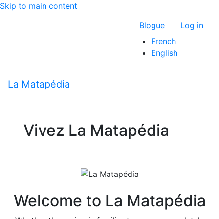
Skip to main content
Menu du com
Blogue
Log in
French
English
La Matapédia
Vivez
La Matapédia
Previous
Next
Welcome to La Matapédia