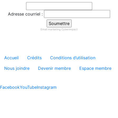
Adresse courriel :
Email marketing
Cyberimpact
Menu tertiaire de pied de pa
Accueil
Crédits
Conditions d’utilisation
Nous joindre
Devenir membre
Espace membre
Facebook
YouTube
Instagram