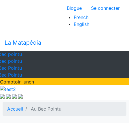
Aller
Menu du compte 
Blogue
Se connecter
au
contenu
French
principal
English
La Matapédia
bec pointu
bec pointu
Bec Pointu
Bec Pointu
Comptoir-lunch
Accueil
Au Bec Pointu