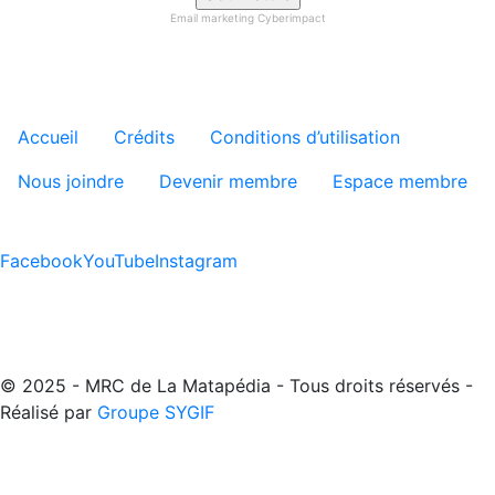
Email marketing
Cyberimpact
Menu tertiaire de pied de pa
Accueil
Crédits
Conditions d’utilisation
Nous joindre
Devenir membre
Espace membre
Facebook
YouTube
Instagram
© 2025 - MRC de La Matapédia - Tous droits réservés -
Réalisé par
Groupe SYGIF