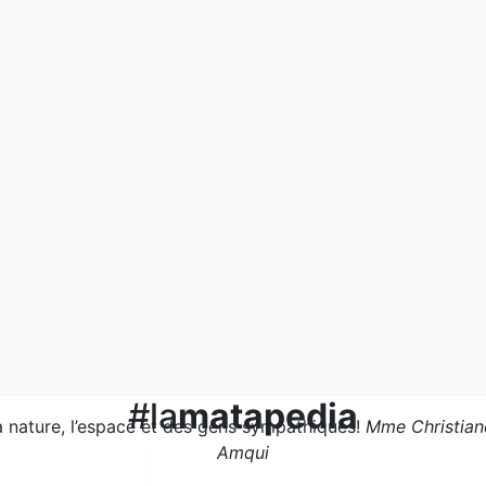
#la
matapedia
la nature, l’espace et des gens sympathiques!
Mme Christiane
Amqui