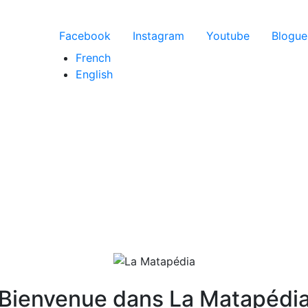
Menu du compte de l'util
Facebook
Instagram
Youtube
Blogue
French
English
Bienvenue dans La Matapédi